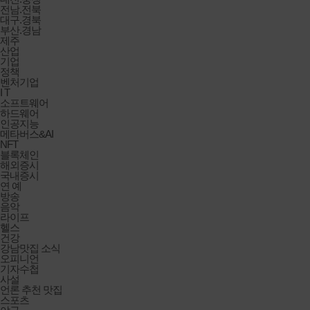
전남.전북
대구.경북
부산.경남
제주
산업
기업
정책
벤처기업
I T
소프트웨어
하드웨어
인공지능
메타버스&AI
NFT
블록체인
해외증시
국내증시
연 예
방송
음악
라이프
헬스
건강
강남맛집 소식
오피니언
기자수첩
사설
언론 추천 맛집
스포츠