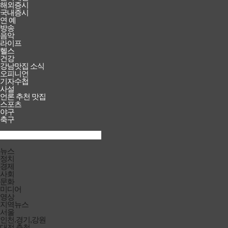
해외증시
국내증시
연 예
방송
음악
라이프
헬스
건강
강남맛집 소식
오피니언
기자수첩
사설
언론 추천 맛집
스포츠
야구
축구
검색창
열기/
검색
닫기
전체메뉴
뉴스
닫기
정치
경제
사회
문화
미디어
영상
지역뉴스
서울
인천.경기,강원
대전.충청