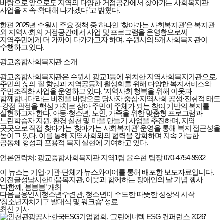
바탕으로 앞으로도 지역의 다양한 거점공간에서 찾아가는 사회복지관
사업을 지속·확대해 나가겠다”고 밝혔다.
한편 2025년 수원시 주요 정책 중 하나인 ‘찾아가는 사회복지관’은 복지관
외 지역사회의 거점공간에서 사업 및 프로그램을 운영함으로써
지역주민에게 더 가까이 다가가고자 하며, 수원시의 5개 사회복지관이
수행하고 있다.
광교종합사회복지관 소개
광교종합사회복지관은 수원시 광교1동에 위치한 지역사회복지기관으로,
주민의 삶의 질 향상과 지역공동체 활성화를 위해 다양한 복지서비스와
주민조직화 사업을 운영하고 있다. ‘지역사회 행복을 위해 이웃과
함께합니다’라는 비전을 바탕으로 당사자 중심·지역사회 공생·진취적 태도
·강점 관점을 핵심 가치로 삼아 주민이 주체가 되는 참여 기반의 복지를
실현하고자 한다. 아동·청소년, 노인, 가족을 위한 맞춤형 프로그램과
느린학습자 지원, 환경 실천 및 마을 만들기 사업을 추진하며, 지역
곳곳으로 직접 찾아가는 ‘찾아가는 사회복지관’ 운영을 통해 복지 접근성을
높이고 있다. 이를 통해 지역사회와의 협력을 강화하며 지속 가능한
공동체 형성과 포용적 복지 실현에 기여하고 있다.
언론연락처: 광교종합사회복지관 지역1팀 윤수현 팀장 070-4754-9932
이 뉴스는 기업·기관·단체가 뉴스와이어를 통해 배포한 보도자료입니다.
이전글
성남시한마음복지관, 이웃과 함께하는 장애인의 날 기념 행사
‘다함께, 봄봄봄’ 개최
다음글
용인시청소년수련관, 청소년이 주도한 따뜻한 성장의 시작
‘청소년자치기구 발대식 및 워크숍’ 성료
최신 기사