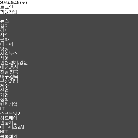
2026.08.08 (토)
로그인
회원가입
강남일보
전체메뉴
뉴스
열기/
정치
닫기
경제
사회
문화
미디어
영상
지역뉴스
서울
인천.경기,강원
대전.충청
전남.전북
대구.경북
부산.경남
제주
산업
기업
정책
벤처기업
I T
소프트웨어
하드웨어
인공지능
메타버스&AI
NFT
블록체인