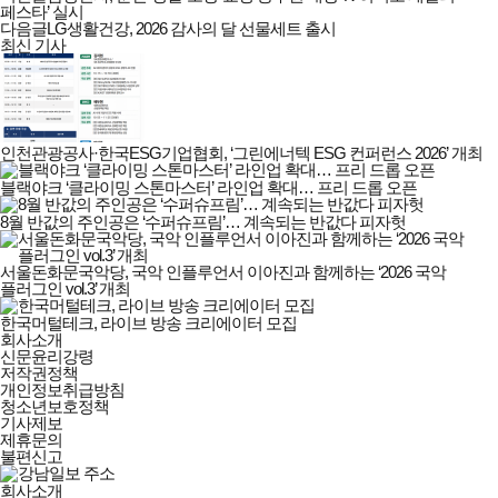
페스타’ 실시
다음글
LG생활건강, 2026 감사의 달 선물세트 출시
최신 기사
인천관광공사·한국ESG기업협회, ‘그린에너텍 ESG 컨퍼런스 2026’ 개최
블랙야크 ‘클라이밍 스톤마스터’ 라인업 확대… 프리 드롭 오픈
8월 반값의 주인공은 ‘수퍼슈프림’… 계속되는 반값다 피자헛
서울돈화문국악당, 국악 인플루언서 이아진과 함께하는 ‘2026 국악
플러그인 vol.3’ 개최
한국머털테크, 라이브 방송 크리에이터 모집
강남일보
회사소개
회사소개
신문윤리강령
및
저작권정책
정책안내
개인정보취급방침
청소년보호정책
기사제보
제휴문의
불편신고
회사소개