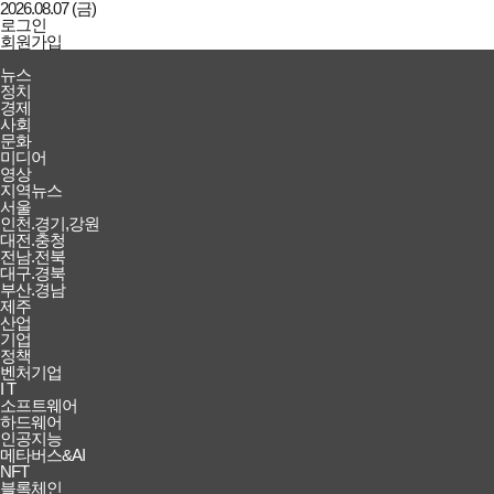
2026.08.07 (금)
로그인
회원가입
강남일보
전체메뉴
뉴스
열기/
정치
닫기
경제
사회
문화
미디어
영상
지역뉴스
서울
인천.경기,강원
대전.충청
전남.전북
대구.경북
부산.경남
제주
산업
기업
정책
벤처기업
I T
소프트웨어
하드웨어
인공지능
메타버스&AI
NFT
블록체인