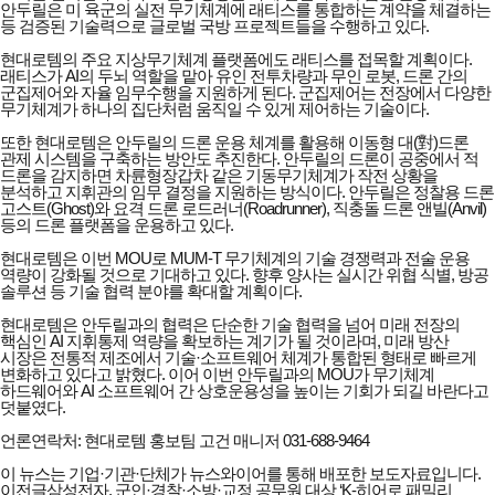
안두릴은 미 육군의 실전 무기체계에 래티스를 통합하는 계약을 체결하는
등 검증된 기술력으로 글로벌 국방 프로젝트들을 수행하고 있다.
현대로템의 주요 지상무기체계 플랫폼에도 래티스를 접목할 계획이다.
래티스가 AI의 두뇌 역할을 맡아 유인 전투차량과 무인 로봇, 드론 간의
군집제어와 자율 임무수행을 지원하게 된다. 군집제어는 전장에서 다양한
무기체계가 하나의 집단처럼 움직일 수 있게 제어하는 기술이다.
또한 현대로템은 안두릴의 드론 운용 체계를 활용해 이동형 대(對)드론
관제 시스템을 구축하는 방안도 추진한다. 안두릴의 드론이 공중에서 적
드론을 감지하면 차륜형장갑차 같은 기동무기체계가 작전 상황을
분석하고 지휘관의 임무 결정을 지원하는 방식이다. 안두릴은 정찰용 드론
고스트(Ghost)와 요격 드론 로드러너(Roadrunner), 직충돌 드론 앤빌(Anvil)
등의 드론 플랫폼을 운용하고 있다.
현대로템은 이번 MOU로 MUM-T 무기체계의 기술 경쟁력과 전술 운용
역량이 강화될 것으로 기대하고 있다. 향후 양사는 실시간 위협 식별, 방공
솔루션 등 기술 협력 분야를 확대할 계획이다.
현대로템은 안두릴과의 협력은 단순한 기술 협력을 넘어 미래 전장의
핵심인 AI 지휘통제 역량을 확보하는 계기가 될 것이라며, 미래 방산
시장은 전통적 제조에서 기술·소프트웨어 체계가 통합된 형태로 빠르게
변화하고 있다고 밝혔다. 이어 이번 안두릴과의 MOU가 무기체계
하드웨어와 AI 소프트웨어 간 상호운용성을 높이는 기회가 되길 바란다고
덧붙였다.
언론연락처: 현대로템 홍보팀 고건 매니저 031-688-9464
이 뉴스는 기업·기관·단체가 뉴스와이어를 통해 배포한 보도자료입니다.
이전글
삼성전자, 군인·경찰·소방·교정 공무원 대상 ‘K-히어로 패밀리