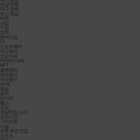
전남.전북
대구.경북
부산.경남
제주
산업
기업
정책
벤처기업
I T
소프트웨어
하드웨어
인공지능
메타버스&AI
NFT
블록체인
해외증시
국내증시
연 예
방송
음악
라이프
헬스
건강
강남맛집 소식
오피니언
기자수첩
사설
언론 추천 맛집
스포츠