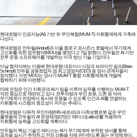
현대로템이 인공지능(AI) 기반 유·무인복합(MUM-T) 지휘통제체계 구축에
나선다.
현대로템은 안두릴(Anduril)과 서울 종로구 포시즌스 호텔에서 무기체계
고도화를 위한 업무협약(MOU)을 맺었다고 7일 밝혔다. 안두릴은 AI 기반
전투 운용 소프트웨어를 개발하는 미국 방산 기술 기업이다.
이날 협약식에는 이용배 현대로템 대표이사 사장과 브라이언 쉼프(Brian
Schimpf) 안두릴 공동창업자 겸 최고경영자(CEO) 등 양사 관계자들이
참석했다. 이번 MOU는 양사가 MUM-T 통합 지휘통제체계 개발에
협력하기 위해 마련됐다.
미래 전장은 인간 지휘관과 AI가 팀을 이루며 임무를 수행하는 MUM-T
작전 중심으로 재편되고 있다. 전투차량과 무인 로봇, 드론 등 여러
무기체계가 전장에서 동시에 운용될 수 있도록 인간과 AI를 연결하는
지휘통제 시스템의 중요성이 커지는 추세다.
현대로템은 다목적 무인차량(HR-셰르파)과 다족보행로봇 같은 무인
플랫폼에 안두릴의 AI 운영체계(OS)인 ‘래티스(Lattice)’를 적용하며
지휘통제 능력을 고도화할 계획이다.
안두릴의 핵심 기술인 래티스는 AI가 무기체계에 부착된 센서를 통해
표적을 실시간 추적하고 전장 상황을 자체 판단하도록 돕는 운영체계다.