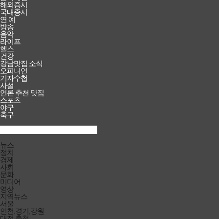
해외증시
국내증시
연 예
방송
음악
라이프
헬스
건강
강남맛집 소식
오피니언
기자수첩
사설
언론 추천 맛집
스포츠
야구
축구
검색창
열기/
검색
닫기
전체메뉴
뉴스
닫기
정치
경제
사회
문화
미디어
영상
지역뉴스
서울
인천.경기,강원
대전.충청