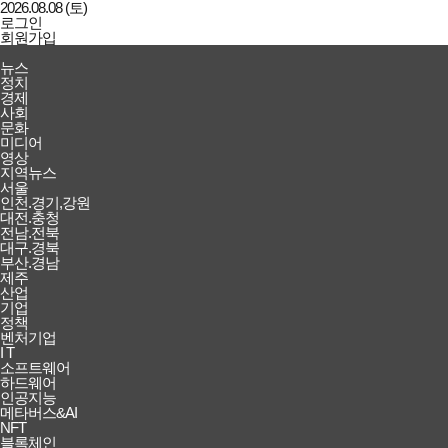
2026.08.08 (토)
로그인
회원가입
강남일보
전체메뉴
뉴스
열기/
정치
닫기
경제
사회
문화
미디어
영상
지역뉴스
서울
인천.경기,강원
대전.충청
전남.전북
대구.경북
부산.경남
제주
산업
기업
정책
벤처기업
I T
소프트웨어
하드웨어
인공지능
메타버스&AI
NFT
블록체인