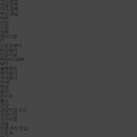
전남.전북
대구.경북
부산.경남
제주
산업
기업
정책
벤처기업
I T
소프트웨어
하드웨어
인공지능
메타버스&AI
NFT
블록체인
해외증시
국내증시
연 예
방송
음악
라이프
헬스
건강
강남맛집 소식
오피니언
기자수첩
사설
언론 추천 맛집
스포츠