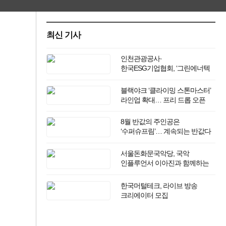
최신 기사
인천관광공사·
한국ESG기업협회, ‘그린에너텍
ESG 컨퍼런스 2026’ 개최
블랙야크 ‘클라이밍 스톤마스터’
라인업 확대… 프리 드롭 오픈
8월 반값의 주인공은
‘수퍼슈프림’… 계속되는 반값다
피자헛
서울돈화문국악당, 국악
인플루언서 이아진과 함께하는
‘2026 국악 플러그인 vol.3’ 개최
한국머털테크, 라이브 방송
크리에이터 모집