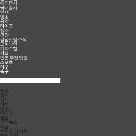
해외증시
국내증시
연 예
방송
음악
라이프
헬스
건강
강남맛집 소식
오피니언
기자수첩
사설
언론 추천 맛집
스포츠
야구
축구
검색창
열기/
검색
닫기
전체메뉴
뉴스
닫기
정치
경제
사회
문화
미디어
영상
지역뉴스
서울
인천.경기,강원
대전.충청