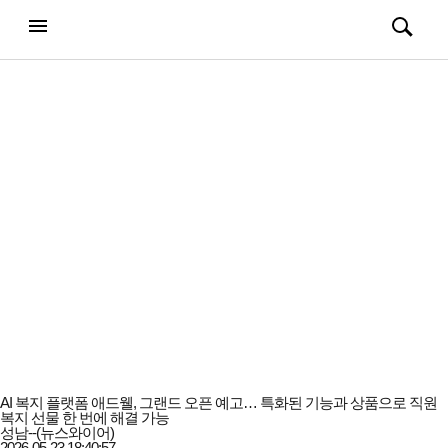
강남일보
전체메뉴
검색
메뉴
열기/
열기/
닫기
닫기
AI 복지 플랫폼 애드웰, 그랜드 오픈 예고… 특화된 기능과 상품으로 직원
복지 선물 한 번에 해결 가능
성남--(뉴스와이어)
2026-05-23 18:40:57