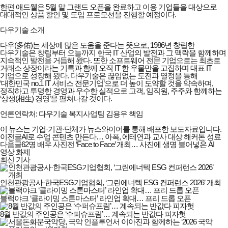
한편 애드웰은 5월 말 그랜드 오픈을 완료하고 이용 기업들을 대상으로
대대적인 상품 할인 및 도입 프로모션을 진행할 예정이다.
다우기술 소개
다우(多佑)는 세상에 많은 도움을 준다는 뜻으로, 1986년 창립한
다우기술은 창립부터 오늘까지 한국 IT 산업의 발전과 그 맥락을 함께하며
지속적인 발전을 거듭해 왔다. 또한 소프트웨어 전문 기업으로는 최초로
거래소 상장이라는 기록과 함께 오직 IT 한 우물만을 고집하며 대표 IT
기업으로 성장해 왔다. 다우기술은 끊임없는 도전과 열정을 통해
‘대한민국 no.1 IT 서비스 전문기업’으로 더 높이 도약할 것을 약속하며,
정직하고 투명한 경영과 우수한 실적으로 고객, 임직원, 주주와 함께하는
‘상생(相生) 경영’을 펼쳐나갈 것이다.
언론연락처: 다우기술 복지사업팀 김용우 책임
이 뉴스는 기업·기관·단체가 뉴스와이어를 통해 배포한 보도자료입니다.
이전글
AI로 수업 콘텐츠 만든다… 아폭, 에테연과 교사 대상 해커톤 성료
다음글
62명 배우 사진전 ‘Face to Face’ 개최… 사진에 생명 불어넣은 AI
영상 화제
최신 기사
인천관광공사·한국ESG기업협회, ‘그린에너텍 ESG 컨퍼런스 2026’ 개최
블랙야크 ‘클라이밍 스톤마스터’ 라인업 확대… 프리 드롭 오픈
8월 반값의 주인공은 ‘수퍼슈프림’… 계속되는 반값다 피자헛