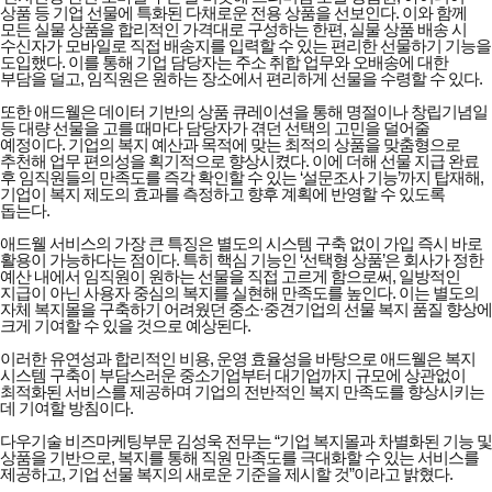
상품 등 기업 선물에 특화된 다채로운 전용 상품을 선보인다. 이와 함께
모든 실물 상품을 합리적인 가격대로 구성하는 한편, 실물 상품 배송 시
수신자가 모바일로 직접 배송지를 입력할 수 있는 편리한 선물하기 기능을
도입했다. 이를 통해 기업 담당자는 주소 취합 업무와 오배송에 대한
부담을 덜고, 임직원은 원하는 장소에서 편리하게 선물을 수령할 수 있다.
또한 애드웰은 데이터 기반의 상품 큐레이션을 통해 명절이나 창립기념일
등 대량 선물을 고를 때마다 담당자가 겪던 선택의 고민을 덜어줄
예정이다. 기업의 복지 예산과 목적에 맞는 최적의 상품을 맞춤형으로
추천해 업무 편의성을 획기적으로 향상시켰다. 이에 더해 선물 지급 완료
후 임직원들의 만족도를 즉각 확인할 수 있는 ‘설문조사 기능’까지 탑재해,
기업이 복지 제도의 효과를 측정하고 향후 계획에 반영할 수 있도록
돕는다.
애드웰 서비스의 가장 큰 특징은 별도의 시스템 구축 없이 가입 즉시 바로
활용이 가능하다는 점이다. 특히 핵심 기능인 ‘선택형 상품’은 회사가 정한
예산 내에서 임직원이 원하는 선물을 직접 고르게 함으로써, 일방적인
지급이 아닌 사용자 중심의 복지를 실현해 만족도를 높인다. 이는 별도의
자체 복지몰을 구축하기 어려웠던 중소·중견기업의 선물 복지 품질 향상에
크게 기여할 수 있을 것으로 예상된다.
이러한 유연성과 합리적인 비용, 운영 효율성을 바탕으로 애드웰은 복지
시스템 구축이 부담스러운 중소기업부터 대기업까지 규모에 상관없이
최적화된 서비스를 제공하며 기업의 전반적인 복지 만족도를 향상시키는
데 기여할 방침이다.
다우기술 비즈마케팅부문 김성욱 전무는 “기업 복지몰과 차별화된 기능 및
상품을 기반으로, 복지를 통해 직원 만족도를 극대화할 수 있는 서비스를
제공하고, 기업 선물 복지의 새로운 기준을 제시할 것”이라고 밝혔다.