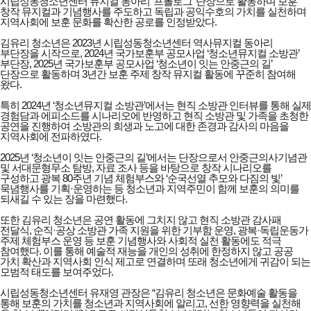
시립성동청소년센터 뮤지컬 동아리 ‘프롤로그’ 단장으로 활동하며 보훈
창작 뮤지컬과 기념행사를 주도하고 독립과 공익수호의 가치를 실천하며
지역사회에 보훈 문화를 확산한 공로를 인정받았다.
김유리 청소년은 2023년 시립성동청소년센터 역사뮤지컬 동아리
부단장을 시작으로, 2024년 국가보훈부 공모사업 ‘청소년뮤지컬 소방관’
부단장, 2025년 국가보훈부 공모사업 ‘청소년이 잇는 안중근의 길’
단장으로 활동하며 3년간 보훈 주제 창작 뮤지컬 활동에 꾸준히 참여해
왔다.
특히 2024년 ‘청소년뮤지컬 소방관’에서는 현직 소방관 인터뷰를 통해 실제
경험담과 에피소드를 시나리오에 반영하고 현직 소방관 및 가족을 초청한
공연을 진행하여 소방관의 희생과 노고에 대한 존경과 감사의 마음을
지역사회에 전파하였다.
2025년 ‘청소년이 잇는 안중근의 길’에서는 단장으로서 안중근의사기념관
및 서대문형무소 탐방, 자료 조사 등을 바탕으로 창작 시나리오를
구성하고 광복 80주년 기념 체험부스와 ‘순국선열 추모와 다짐의 빛’
묵념행사를 기획·운영하는 등 청소년과 지역주민이 함께 보훈의 의미를
되새길 수 있는 장을 마련했다.
또한 김유리 청소년은 공연 활동에 그치지 않고 현직 소방관 감사패
전달식, 순직·공상 소방관 가족 지원을 위한 기부함 운영, 광복·독립운동가
주제 체험부스 운영 등 보훈 기념행사와 사회적 실천 활동에도 적극
참여했다. 이를 통해 예술적 재능을 개인의 성취에 한정하지 않고 공공
가치 확산과 지역사회 인식 제고로 연결하며 또래 청소년에게 귀감이 되는
모범적 태도를 보여주었다.
시립성동청소년센터 유재영 관장은 “김유리 청소년은 문화예술 활동을
통해 보훈의 가치를 청소년과 지역사회에 알리고, 선한 영향력을 실천해