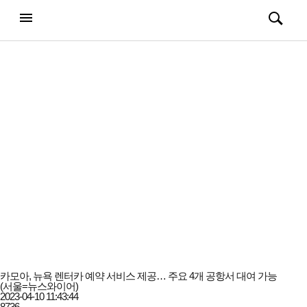
강남일보
전체메뉴
검색
메뉴
열기/
열기/
닫기
닫기
카모아, 뉴욕 렌터카 예약 서비스 제공… 주요 4개 공항서 대여 가능
(서울=뉴스와이어)
2023-04-10 11:43:44
8736