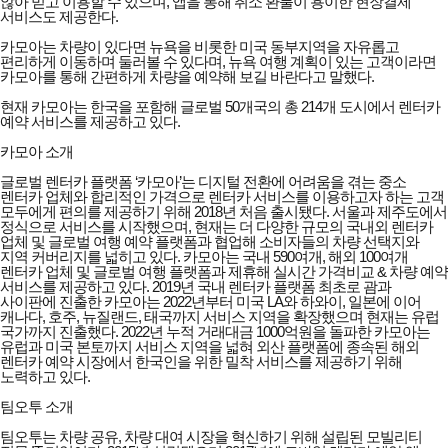
않아 믿고 이용할 수 있으며, 앱을 통해 취소 환불이 용이한 현장결제
서비스도 제공한다.
카모아는 차량이 있다면 뉴욕을 비롯한 미국 동부지역을 자유롭고
편리하게 이동하며 둘러볼 수 있다며, 뉴욕 여행 계획이 있는 고객이라면
카모아를 통해 간편하게 차량을 예약해 보길 바란다고 말했다.
현재 카모아는 한국을 포함해 글로벌 50개국의 총 214개 도시에서 렌터카
예약 서비스를 제공하고 있다.
카모아 소개
글로벌 렌터카 플랫폼 ‘카모아’는 디지털 전환에 어려움을 겪는 중소
렌터카 업체와 합리적인 가격으로 렌터카 서비스를 이용하고자 하는 고객
모두에게 편의를 제공하기 위해 2018년 처음 출시됐다. 서울과 제주도에서
정식으로 서비스를 시작했으며, 현재는 더 다양한 규모의 국내외 렌터카
업체 및 글로벌 여행 예약 플랫폼과 협업해 소비자들의 차량 선택지와
지역 커버리지를 넓히고 있다. 카모아는 국내 590여개, 해외 100여개
렌터카 업체 및 글로벌 여행 플랫폼과 제휴해 실시간 가격비교 & 차량 예약
서비스를 제공하고 있다. 2019년 국내 렌터카 플랫폼 최초로 괌과
사이판에 진출한 카모아는 2022년부터 미국 LA와 하와이, 일본에 이어
캐나다, 호주, 뉴질랜드, 태국까지 서비스 지역을 확장했으며 현재는 유럽
국가까지 진출했다. 2022년 누적 거래대금 1000억원을 돌파한 카모아는
유럽과 미국 본토까지 서비스 지역을 넓혀 외산 플랫폼에 종속된 해외
렌터카 예약 시장에서 한국인을 위한 밀착 서비스를 제공하기 위해
노력하고 있다.
팀오투 소개
팀오투는 차량 공유, 차량 대여 시장을 혁신하기 위해 설립된 모빌리티