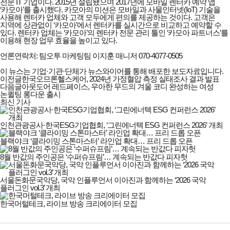
전문 IT 기업이다. 2015년 설립됐으며 2017년에 모바일 렌터카 예약 앱
‘카모아’를 출시했다. 카모아의 미션은 모바일과 사물인터넷(IoT) 기술을
사용해 렌터카 업체와 고객 모두에게 편의를 제공하는 것이다. 고객은
지역에 상관없이 ‘카모아’에서 렌터카를 실시간으로 비교하고 예약할 수
있다. 렌터카 업체는 ‘카모아’의 렌터카 전문 관리 툴인 ‘카모아 파트너스’를
이용해 현장 업무 효율을 높이고 있다.
언론연락처: 팀오투 마케팅팀 이지훈 매니저 070-4077-0505
이 뉴스는 기업·기관·단체가 뉴스와이어를 통해 배포한 보도자료입니다.
이전글
한국오므론헬스케어, 2024년 가정혈압 측정 실태조사 결과 발표
다음글
아웃도어 레드페이스, 우아한 무드의 겨울 코디 완성하는 여성
논퀼팅 롱다운 출시
최신 기사
인천관광공사·한국ESG기업협회, ‘그린에너텍 ESG 컨퍼런스 2026’ 개최
블랙야크 ‘클라이밍 스톤마스터’ 라인업 확대… 프리 드롭 오픈
8월 반값의 주인공은 ‘수퍼슈프림’… 계속되는 반값다 피자헛
서울돈화문국악당, 국악 인플루언서 이아진과 함께하는 ‘2026 국악
플러그인 vol.3’ 개최
한국머털테크, 라이브 방송 크리에이터 모집