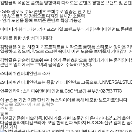
김빵귤의 폭넓은 플랫폼 영향력과 다채로운 콘텐츠 경험은 브랜드 및 콘텐
· SNS 팔로워 수와 콘텐츠 조회수로 입증된 팬 기반
· 방송/스트리밍 경험으로 다져진 실시간 소통력
· 연기 도전을 통해 보여준 콘텐츠 확장 가능성
이에 따라 뷰티, 패션, 라이프스타일 브랜드부터 게임·엔터테인먼트 콘텐
미래를 향한 방향성과 기대감
김빵귤은 이번 ‘하전미 2’ 프로젝트를 시작으로 플랫폼 스타로서 쌓아온 
열광하고 있으며, 앞으로 스크린 속에서 어떤 모습을 보여줄지 기대감이 커지
김빵귤은 단순히 팔로워 수나 인기 콘텐츠만으로 설명되기에는 움직임이 넓
콘텐츠 업계에서도 그녀의 움직임에 주목하고 있다.
스타피쉬엔터테인먼트 소개
스타피쉬엔터테인먼트는 종합 엔터테인먼트 그룹으로, UNIVERSAL STUDI
언론연락처: 스타피쉬엔터테인먼트 C&C 박보경 본부장 02-793-7778
이 뉴스는 기업·기관·단체가 뉴스와이어를 통해 배포한 보도자료입니다.
등록
이전글
김종원 미술감독, KNN 가을 개편 ‘조문경의 온나 라디오’ 고정 출연
다음글
솔타메디칼코리아, 모델 한혜진과 써마지 FLX 2025 신규 캠페인 공
최신 기사