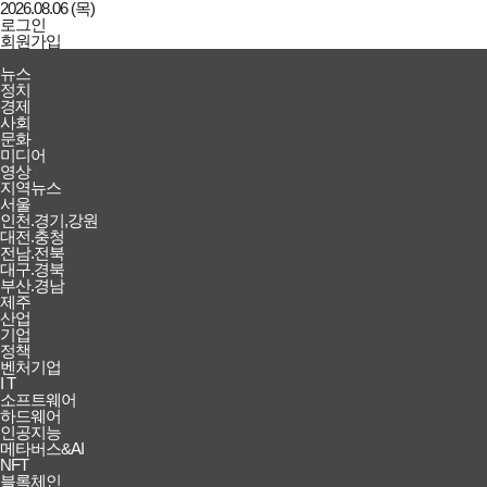
2026.08.06 (목)
로그인
회원가입
강남일보
전체메뉴
뉴스
열기/
정치
닫기
경제
사회
문화
미디어
영상
지역뉴스
서울
인천.경기,강원
대전.충청
전남.전북
대구.경북
부산.경남
제주
산업
기업
정책
벤처기업
I T
소프트웨어
하드웨어
인공지능
메타버스&AI
NFT
블록체인