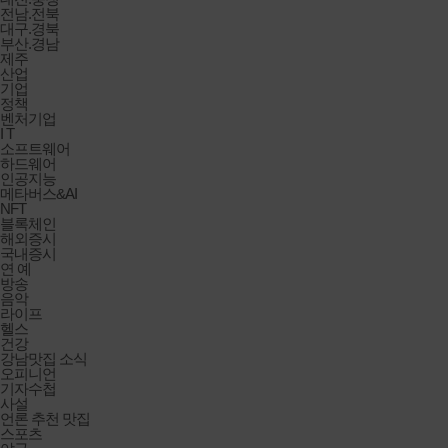
전남.전북
대구.경북
부산.경남
제주
산업
기업
정책
벤처기업
I T
소프트웨어
하드웨어
인공지능
메타버스&AI
NFT
블록체인
해외증시
국내증시
연 예
방송
음악
라이프
헬스
건강
강남맛집 소식
오피니언
기자수첩
사설
언론 추천 맛집
스포츠