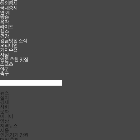
해외증시
국내증시
연 예
방송
음악
라이프
헬스
건강
강남맛집 소식
오피니언
기자수첩
사설
언론 추천 맛집
스포츠
야구
축구
검색창
열기/
검색
닫기
전체메뉴
뉴스
닫기
정치
경제
사회
문화
미디어
영상
지역뉴스
서울
인천.경기,강원
대전.충청